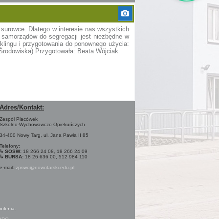
surowce. Dlatego w interesie nas wszystkich
e samorządów do segregacji jest niezbędne w
klingu i przygotowania do ponownego użycia:
a Środowiska) Przygotowała: Beata Wójciak
Adres/Kontakt:
Zespół Placówek
Szkolno-Wychowawczo Opiekuńczych
34-400 Nowy Targ, ul. Jana Pawła II 85
Telefony:
↳ SOSW:
18 266 24 08, 18 266 24 09
↳ BURSA:
18 26 636 00, 512 984 110
e-mail:
zpswo@nowotarski.edu.pl
olenia.