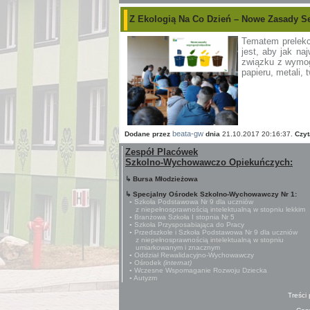
Z Ekologią Na Co Dzień – Nowe Zasady Se
Tematem prelekcj
jest, aby jak na
związku z wymog
papieru, metali,
beata-gw
Dodane przez
dnia
21.10.2017 20:16:37.
Czyt
Zespół Placówek
Szkolno-Wychowawczo Opiekuńczych:
↳ Bursa Młodzieżowa
↳ Specjalny Ośrodek Szkolno-Wychowawczy Nr 1:
▪ Szkoła Podstawowa Nr 9 dla uczniów
z niepełnosprawnością intelektualną w stopniu lekkim
▪ Branżowa Szkoła I stopnia Nr 5
▪ Szkoła Przysposabiająca do Pracy
▪ Przedszkole i Szkoła Podstawowa Nr 9 dla uczniów
z niepełnosprawnością intelektualną w stopniu
umiarkowanym i znacznym
▪ Oddział Rewalidacyjno-Wychowawczy
▪ Ośrodek
(internat)
▪ Wczesne Wspomaganie Rozwoju Dziecka
▪ Autyzm
Treści