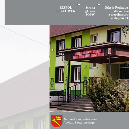
ZESPÓŁ
Strona
Szkoła Podstawo
PLACÓWEK
główna
dla ucznió
SOSW
z niepełnospra
w stopniu le
Jednostka organizacyjna
Powiatu Nowotarskiego