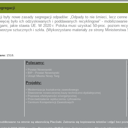
gregacji
i były nowe zasady segregacji odpadów: „Odpady to nie śmieci, lecz cenne 
jwięcej było ich odzyskiwanych i poddawanych recyklingowi” - mobilizowani
ami, jakie stawia UE. W 2020 r. Polska musi uzyskać 50-proc. poziom recy
 tworzyw sztucznych i szkła. (Wykorzystano materiały ze strony Ministerstw
ano:
1516.
Polecamy:
▪ Powiat Nowotarski
▪ BIP - Powiat Nowotarski
▪ Urząd Miasta Nowy Targ
Projekty:
▪ Modernizacja kształcenia zawodowego
▪ Stworzenie nowoczesnej bazy techniczno-dydaktycznej
▪ Poprawa efektywności energetycznej
▪ Przeciwdziałanie wykluczeniu cyfrowemu
▪ Centrum Kompetencji Zawodowych
 publikowane na stronie są własnością Placówki. Zabrania się kopiowania tekstów i zdjęć bez pozw