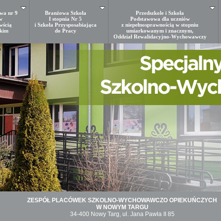
wa nr 9
Branżowa Szkoła
Przedszkole i Szkoła
w
I stopnia Nr 5
Podstawowa dla uczniów
wścią
i Szkoła Przysposabiająca
z niepełnosprawnością w stopniu
kkim
do Pracy
umiarkowanym i znacznym,
Oddział Rewalidacyjno-Wychowawczy
ZESPÓŁ PLACÓWEK SZKOLNO-WYCHOWAWCZO OPIEKUŃCZYCH
W NOWYM TARGU
34-400 Nowy Targ, ul. Jana Pawła II 85