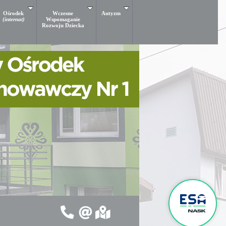
Ośrodek
Wczesne
Autyzm
(internat)
Wspomaganie
Rozwoju Dziecka