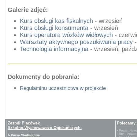
Galerie zdjęć:
Kurs obsługi kas fiskalnych
- wrzesień
Kurs obsługi konsumenta
- wrzesień
Kurs operatora wózków widłowych
- czerwie
Warsztaty aktywnego poszukiwania pracy
-
Technologia informacyjna
- wrzesień, paźdz
Dokumenty do pobrania:
Regulaminu uczestnictwa w projekcie
Zespół Placówek
Polecamy:
Szkolno-Wychowawczo Opiekuńczych:
▪ Powiat Nowo
▪ BIP - Powiat
↳ Bursa Młodzieżowa