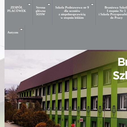
ZESPÓŁ
Strona
Szkoła Podstawowa nr 9
Branżowa Szkoł
PLACÓWEK
główna
dla uczniów
I stopnia Nr 5
SOSW
z niepełnosprawścią
i Szkoła Przysposab
w stopniu lekkim
do Pracy
Autyzm