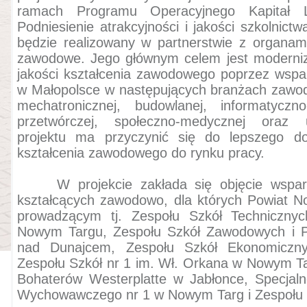
ramach Programu Operacyjnego Kapitał Lu
Podniesienie atrakcyjności i jakości szkolnic
będzie realizowany w partnerstwie z organam
zawodowe. Jego głównym celem jest moderniza
jakości kształcenia zawodowego poprzez wspar
w Małopolsce w następujących branżach zawo
mechatronicznej, budowlanej, informatyczno-
przetwórczej, społeczno-medycznej oraz u
projektu ma przyczynić się do lepszego do
kształcenia zawodowego do rynku pracy.
W projekcie zakłada się objęcie wsparci
kształcących zawodowo, dla których Powiat N
prowadzącym tj. Zespołu Szkół Technicznyc
Nowym Targu, Zespołu Szkół Zawodowych i P
nad Dunajcem, Zespołu Szkół Ekonomicz
Zespołu Szkół nr 1 im. Wł. Orkana w Nowym Ta
Bohaterów Westerplatte w Jabłonce, Specjal
Wychowawczego nr 1 w Nowym Targ i Zespołu 