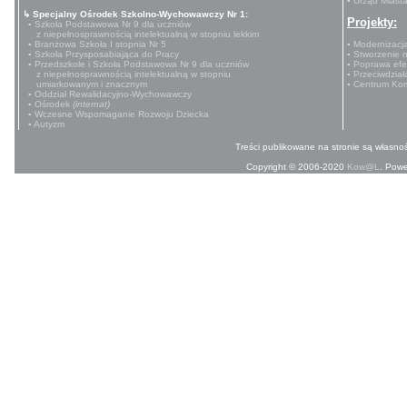
▪ Urząd Miast
↳ Specjalny Ośrodek Szkolno-Wychowawczy Nr 1:
Projekty:
▪ Szkoła Podstawowa Nr 9 dla uczniów
z niepełnosprawnością intelektualną w stopniu lekkim
▪ Branżowa Szkoła I stopnia Nr 5
▪ Modernizacj
▪ Szkoła Przysposabiająca do Pracy
▪ Stworzenie 
▪ Przedszkole i Szkoła Podstawowa Nr 9 dla uczniów
▪ Poprawa efe
z niepełnosprawnością intelektualną w stopniu
▪ Przeciwdzia
umiarkowanym i znacznym
▪ Centrum Ko
▪ Oddział Rewalidacyjno-Wychowawczy
▪ Ośrodek
(internat)
▪ Wczesne Wspomaganie Rozwoju Dziecka
▪ Autyzm
Treści publikowane na stronie są własnoś
Copyright © 2006-2020
Kow@L
. Pow