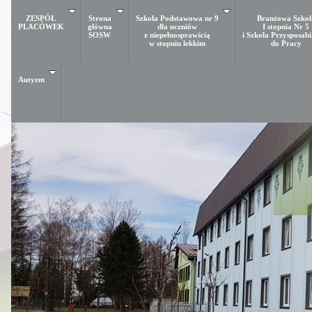
ZESPÓŁ
Strona
Szkoła Podstawowa nr 9
Branżowa Szkoł
PLACÓWEK
główna
dla uczniów
I stopnia Nr 5
SOSW
z niepełnosprawścią
i Szkoła Przysposab
w stopniu lekkim
do Pracy
Autyzm