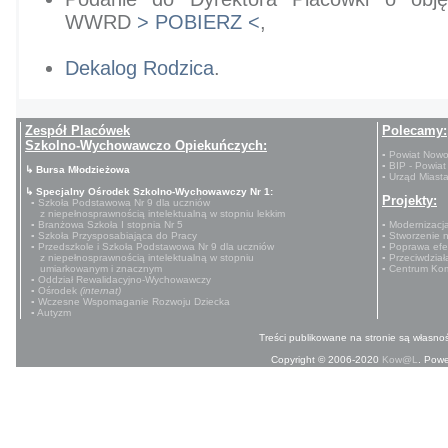
WWRD
> POBIERZ <
,
Dekalog Rodzica
.
Zespół Placówek
Polecamy:
Szkolno-Wychowawczo Opiekuńczych:
▪ Powiat Nowo
▪ BIP - Powiat
↳ Bursa Młodzieżowa
▪ Urząd Miast
↳ Specjalny Ośrodek Szkolno-Wychowawczy Nr 1:
Projekty:
▪ Szkoła Podstawowa Nr 9 dla uczniów
z niepełnosprawnością intelektualną w stopniu lekkim
▪ Branżowa Szkoła I stopnia Nr 5
▪ Modernizacj
▪ Szkoła Przysposabiająca do Pracy
▪ Stworzenie 
▪ Przedszkole i Szkoła Podstawowa Nr 9 dla uczniów
▪ Poprawa efe
z niepełnosprawnością intelektualną w stopniu
▪ Przeciwdzia
umiarkowanym i znacznym
▪ Centrum Ko
▪ Oddział Rewalidacyjno-Wychowawczy
▪ Ośrodek
(internat)
▪ Wczesne Wspomaganie Rozwoju Dziecka
▪ Autyzm
Treści publikowane na stronie są własnoś
Copyright © 2006-2020
Kow@L
. Pow