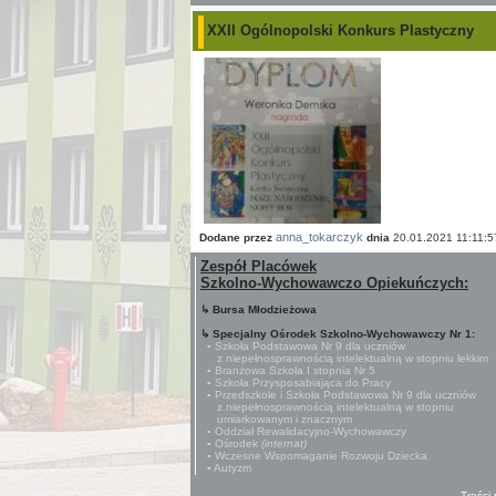
XXII Ogólnopolski Konkurs Plastyczny
anna_tokarczyk
Dodane przez
dnia
20.01.2021 11:11:5
Zespół Placówek
Szkolno-Wychowawczo Opiekuńczych:
↳ Bursa Młodzieżowa
↳ Specjalny Ośrodek Szkolno-Wychowawczy Nr 1:
▪ Szkoła Podstawowa Nr 9 dla uczniów
z niepełnosprawnością intelektualną w stopniu lekkim
▪ Branżowa Szkoła I stopnia Nr 5
▪ Szkoła Przysposabiająca do Pracy
▪ Przedszkole i Szkoła Podstawowa Nr 9 dla uczniów
z niepełnosprawnością intelektualną w stopniu
umiarkowanym i znacznym
▪ Oddział Rewalidacyjno-Wychowawczy
▪ Ośrodek
(internat)
▪ Wczesne Wspomaganie Rozwoju Dziecka
▪ Autyzm
Treści