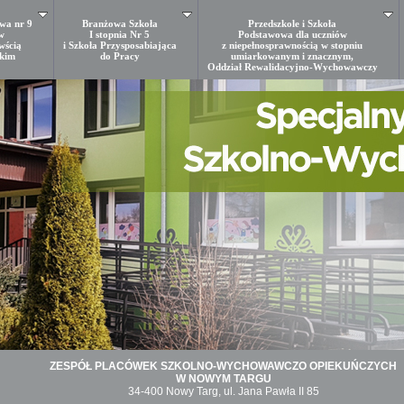
wa nr 9
Branżowa Szkoła
Przedszkole i Szkoła
w
I stopnia Nr 5
Podstawowa dla uczniów
wścią
i Szkoła Przysposabiająca
z niepełnosprawnością w stopniu
kkim
do Pracy
umiarkowanym i znacznym,
Oddział Rewalidacyjno-Wychowawczy
ZESPÓŁ PLACÓWEK SZKOLNO-WYCHOWAWCZO OPIEKUŃCZYCH
W NOWYM TARGU
34-400 Nowy Targ, ul. Jana Pawła II 85