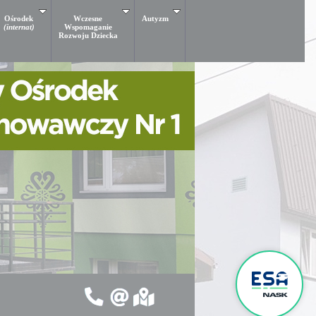
Ośrodek
Wczesne
Autyzm
(internat)
Wspomaganie
Rozwoju Dziecka