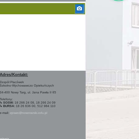
Adres/Kontakt:
Zespół Placówek
Szkolno-Wychowawczo Opiekuńczych
34-400 Nowy Targ, ul. Jana Pawła II 85
Telefony:
↳ SOSW:
18 266 24 08, 18 266 24 09
↳ BURSA:
18 26 636 00, 512 984 110
e-mail:
zpswo@nowotarski.edu.pl
olenia.