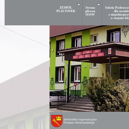
ZESPÓŁ
Strona
Szkoła Podstawo
PLACÓWEK
główna
dla ucznió
SOSW
z niepełnospra
w stopniu le
Jednostka organizacyjna
Powiatu Nowotarskiego