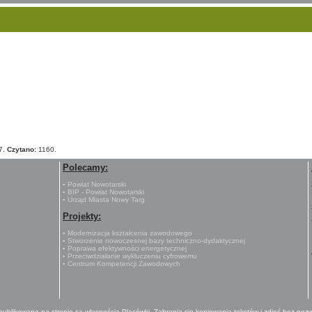
7.
Czytano:
1160.
Polecamy:
▪ Powiat Nowotarski
▪ BIP - Powiat Nowotarski
▪ Urząd Miasta Nowy Targ
Projekty:
▪ Modernizacja kształcenia zawodowego
▪ Stworzenie nowoczesnej bazy techniczno-dydaktycznej
▪ Poprawa efektywności energetycznej
▪ Przeciwdziałanie wykluczeniu cyfrowemu
▪ Centrum Kompetencji Zawodowych
 publikowane na stronie są własnością Placówki. Zabrania się kopiowania tekstów i zdjęć bez pozw