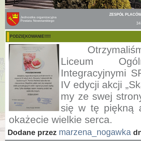
ZESPÓŁ PLACÓ
Jednostka organizacyjna
Powiatu Nowotarskiego
34
PODZIĘKOWANIE!!!!!
Otrzymaliś
Liceum Ogól
Integracyjnymi 
IV edycji akcji „
my ze swej stron
się w tę piękną 
okażecie wielkie serca.
marzena_nogawka
Dodane przez
d