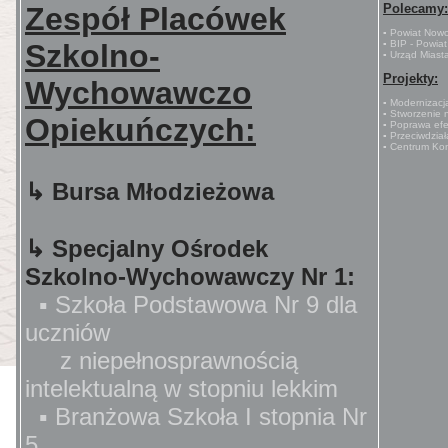
Zespół Placówek
Polecamy:
▪ Powiat Nowo
Szkolno-
▪ BIP - Powia
▪ Urząd Miast
Projekty:
Wychowawczo
▪ Modernizac
▪ Stworzenie 
Opiekuńczych:
▪ Poprawa efe
▪ Przeciwdzia
▪ Centrum Ko
↳ Bursa Młodzieżowa
↳ Specjalny Ośrodek
Szkolno-Wychowawczy Nr 1:
▪ Szkoła Podstawowa Nr 9 dla
uczniów
z niepełnosprawnością
intelektualną w stopniu lekkim
▪ Branżowa Szkoła I stopnia Nr
5