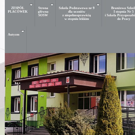
ZESPÓŁ
Strona
Szkoła Podstawowa nr 9
Branżowa Szkoł
PLACÓWEK
główna
dla uczniów
I stopnia Nr 5
SOSW
z niepełnosprawścią
i Szkoła Przysposab
w stopniu lekkim
do Pracy
Autyzm