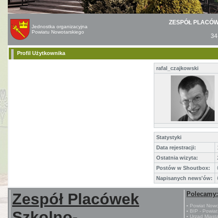
ZESPÓŁ PLACÓ
Jednostka organizacyjna
Powiatu Nowotarskiego
34
Profil Użytkownika
rafal_czajkowski
Statystyki
Data rejestracji:
Ostatnia wizyta:
Postów w Shoutbox:
Napisanych news'ów:
Zespół Placówek
Polecamy:
▪ Powiat Nowo
Szkolno-
▪ BIP - Powia
▪ Urząd Miast