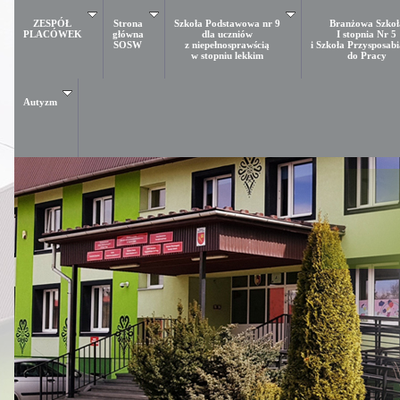
ZESPÓŁ
Strona
Szkoła Podstawowa nr 9
Branżowa Szkoł
PLACÓWEK
główna
dla uczniów
I stopnia Nr 5
SOSW
z niepełnosprawścią
i Szkoła Przysposab
w stopniu lekkim
do Pracy
Autyzm