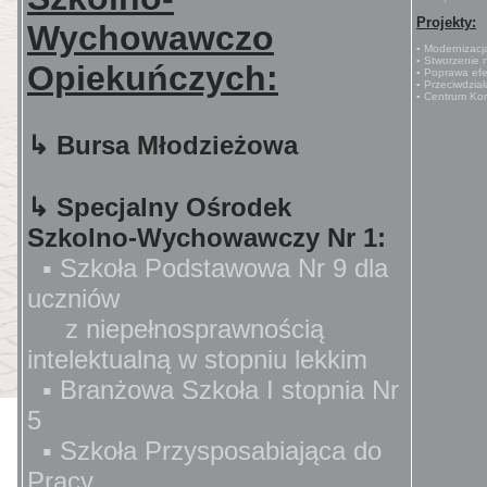
Projekty:
Wychowawczo
▪ Modernizac
▪ Stworzenie 
Opiekuńczych:
▪ Poprawa efe
▪ Przeciwdzia
▪ Centrum Ko
↳ Bursa Młodzieżowa
↳ Specjalny Ośrodek
Szkolno-Wychowawczy Nr 1:
▪ Szkoła Podstawowa Nr 9 dla
uczniów
z niepełnosprawnością
intelektualną w stopniu lekkim
▪ Branżowa Szkoła I stopnia Nr
5
▪ Szkoła Przysposabiająca do
Pracy