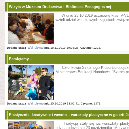
Wizyta w Muzeum Drukarstwa i Bibliotece Pedagogicznej
W dniu 23.10.2019 uczniowie klas IV-VL
wzięli udział w ciekawych zajęciach związ
rafal_plewa
Dodane przez
dnia
15.11.2019 10:08:28.
Czytano:
1292.
Pamiętamy...
Członkowie Szkolnego Klubu Europejski
Ministerstwa Edukacji Narodowej "Szkoła pa
rafal_plewa
Dodane przez
dnia
25.10.2019 13:02:41.
Czytano:
1371.
Plastycznie, kreatywnie i wesoło – warsztaty plastyczne w galerii Ja
Tradycją stały się już warsztaty pla
edycja odbyła się 23 października. Motywem