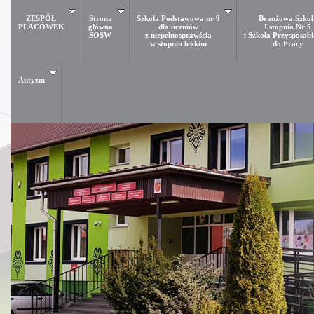
ZESPÓŁ
Strona
Szkoła Podstawowa nr 9
Branżowa Szkoł
PLACÓWEK
główna
dla uczniów
I stopnia Nr 5
SOSW
z niepełnosprawścią
i Szkoła Przysposab
w stopniu lekkim
do Pracy
Autyzm