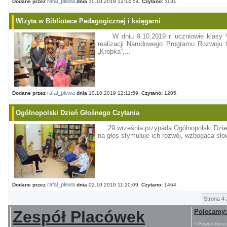
rafal_plewa
Dodane przez
dnia
10.10.2019 12:14:54.
Czytano:
1131.
Wizyta w Bibliotece Pedagogicznej i księgarni
W dniu 9.10.2019 r. uczniowie klasy 
realizacji Narodowego Programu Rozwoju Cz
„Kropka”,...
rafal_plewa
Dodane przez
dnia
10.10.2019 12:11:59.
Czytano:
1205.
Ogólnopolski Dzień Głośnego Czytania
29 września przypada Ogólnopolski Dzie
na głos stymuluje ich rozwój, wzbogaca sło
rafal_plewa
Dodane przez
dnia
02.10.2019 11:20:09.
Czytano:
1464.
Strona 4
Zespół Placówek
Polecamy:
▪ Powiat Nowo