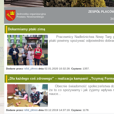
ZESPÓŁ PLACÓ
Jednostka organizacyjna
Powiatu Nowotarskiego
34
Dokarmiamy ptaki zimą
Pracownicy Nadleśnictwa Nowy Targ 
ptaki powinny spożywać odpowiednio dobran
rafal_plewa
Dodane przez
dnia
02.01.2020 10:32:28.
Czytano:
1357.
„Dla każdego coś zdrowego” – realizacja kampanii „Trzymaj Form
Obecnie świadomość społeczeństwa dot
że to co spożywamy i jak żyjemy wpływa 
nauce...
rafal_plewa
Dodane przez
dnia
03.12.2019 14:37:19.
Czytano:
1178.