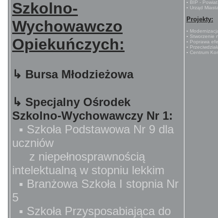
Szkolno-
▪ BIP - Powia
▪ Urząd Miast
Projekty:
Wychowawczo
▪ Modernizac
▪ Stworzenie 
Opiekuńczych:
▪ Poprawa efe
▪ Przeciwdzia
▪ Centrum Ko
↳ Bursa Młodzieżowa
↳ Specjalny Ośrodek
Szkolno-Wychowawczy Nr 1:
▪ Szkoła Podstawowa Nr 9 dla
uczniów
z niepełnosprawnością
intelektualną w stopniu lekkim
▪ Branżowa Szkoła I stopnia Nr
5
▪ Szkoła Przysposabiająca do